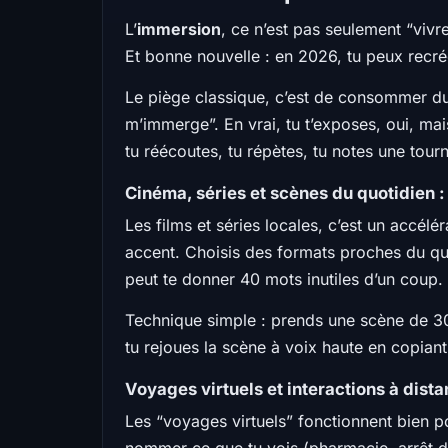
L’
immersion
, ce n’est pas seulement “vivre
Et bonne nouvelle : en 2026, tu peux recrée
Le piège classique, c’est de consommer du 
m’immerge”. En vrai, tu t’exposes, oui, mais
tu réécoutes, tu répètes, tu notes une tourn
Cinéma, séries et scènes du quotidien : 
Les films et séries locales, c’est un accélé
accent. Choisis des formats proches du quo
peut te donner 40 mots inutiles d’un coup.
Technique simple : prends une scène de 30 
tu rejoues la scène à voix haute en copiant 
Voyages virtuels et interactions à dista
Les “voyages virtuels” fonctionnent bien p
nommer ce que tu vois (pharmacie, arrêt d