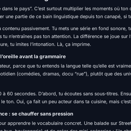
 dans le pays”. C’est surtout multiplier les moments où ton ce
r une partie de ce bain linguistique depuis ton canapé, si tu
contenu passivement. Tu mets une série en fond sonore, tu 
 tu n’entraînes pas ton attention. La différence se joue sur l
ure, tu imites l’intonation. Là, ça imprime.
l’oreille avant la grammaire
rateur, parce que tu entends la langue telle qu’elle est vraim
tidien (comédies, dramas, docu “rue”), plutôt que des univ
à 60 secondes. D’abord, tu écoutes sans sous-titres. Ensuit
le ton. Oui, ça fait un peu acteur dans ta cuisine, mais c’es
nce : se chauffer sans pression
our apprendre le vocabulaire concret. Une balade sur Street
e bus, boulangerie) et de créer des mini-scénarios : “Je c