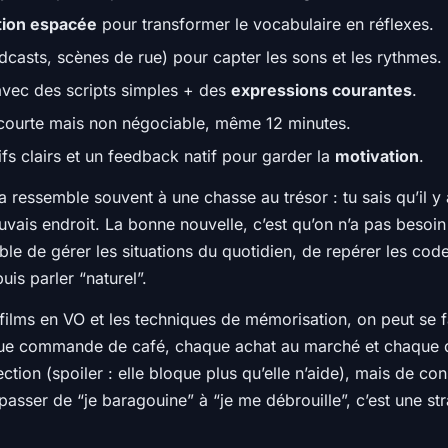
tion espacée
pour transformer le vocabulaire en réflexes.
dcasts, scènes de rue) pour capter les sons et les rythmes.
vec des scripts simples + des
expressions courantes
.
ourte mais non négociable, même 12 minutes.
fs clairs et un feedback natif pour garder la
motivation
.
 ressemble souvent à une chasse au trésor : tu sais qu’il y 
vais endroit. La bonne nouvelle, c’est qu’on n’a pas besoi
ble de gérer les situations du quotidien, de repérer les cod
puis parler “naturel”.
s films en VO et les techniques de mémorisation, on peut se f
chaque commande de café, chaque achat au marché et chaque 
fection (spoiler : elle bloque plus qu’elle n’aide), mais de c
 passer de “je baragouine” à “je me débrouille”, c’est une st