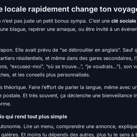
ue locale rapidement change ton voyage
 n’est pas juste un petit bonus sympa. C’est une
clé sociale
ne blague, repérer une arnaque, ou être invité à un événem
pon. Elle avait prévu de “se débrouiller en anglais”. Sauf qu
uartiers résidentiels, et même dans des gares secondaires, l’
ions, “excusez-moi”, “où se trouve…”, “je voudrais…”), son 
hes, et les conseils plus personnalisés.
as théorique. Faire l’effort de parler la langue, même avec un
 postale. Et très souvent, ça déclenche une bienveillance 
orme.
rio qui rend tout plus simple
utonomie. Lire un menu, comprendre une annonce, expliquer 
galères. Et moins tu dépends des autres, plus tu te sens à 