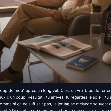
coup de mou” après un long vol. C’est un vrai bras de fer e
ux d’un coup. Résultat : tu arrives, tu regardes le soleil, tu
 comme si ça ne suffisait pas, le
jet lag
se mélange souvent au 
et à l’excitation du voyage. La bonne nouvelle, c’est que ce