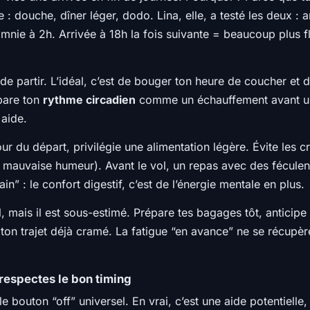
e : douche, dîner léger, dodo. Lina, elle, a testé les deux :
nsomnie à 2h. Arrivée à 18h la fois suivante = beaucoup plu
e partir. L’idéal, c’est de bouger ton heure de coucher et 
pare ton
rythme circadien
comme un échauffement avant un 
 aide.
 jour du départ, privilégie une alimentation légère. Évite les c
e mauvaise humeur). Avant le vol, un repas avec des féculent
ain” : le confort digestif, c’est de l’énergie mentale en plus.
al, mais il est sous-estimé. Prépare tes bagages tôt, anticipe
ton trajet déjà cramé. La fatigue “en avance” ne se récupè
 respectes le bon timing
bouton “off” universel. En vrai, c’est une aide potentielle