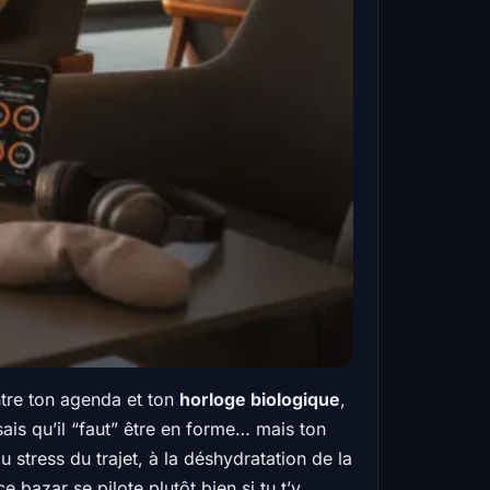
ntre ton agenda et ton
horloge biologique
,
 sais qu’il “faut” être en forme… mais ton
stress du trajet, à la déshydratation de la
 bazar se pilote plutôt bien si tu t’y