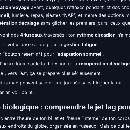
ation voyage
avant, quelques réflexes pendant, et des choix 
meil
, lumière, repas, siestes “NAP”, et même des options 
pération décalage
sans gâcher les premiers jours, ceux que 
uvent dès
4 fuseaux
traversés : ton
rythme circadien
n’aime
le vol = base solide pour la
gestion fatigue
.
n “bouton reset” n°1 pour l’
adaptation sommeil
.
’heure locale aide la digestion et la
récupération décalag
e ; vers l’est, ça se prépare plus sérieusement.
es max peuvent sauver une journée sans flinguer la nuit.
r en vol, point.
 biologique : comprendre le jet lag po
 entre l’heure de ton billet et l’heure “interne” de ton cor
ux endroits du globe, organisée en fuseaux. Mais ce qui te m