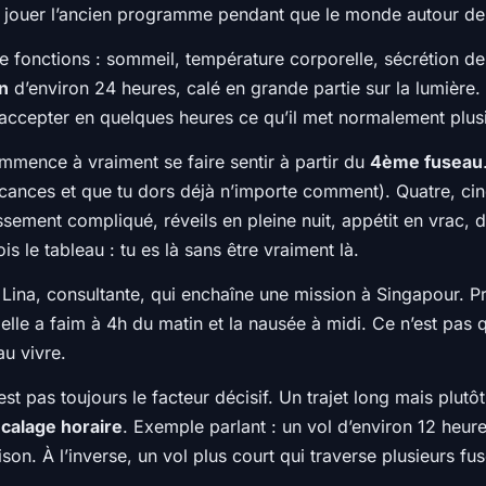
e jouer l’ancien programme pendant que le monde autour de
 fonctions : sommeil, température corporelle, sécrétion de c
n
d’environ 24 heures, calé en grande partie sur la lumière
ccepter en quelques heures ce qu’il met normalement plusie
mence à vraiment se faire sentir à partir du
4ème fuseau
acances et que tu dors déjà n’importe comment). Quatre, ci
sement compliqué, réveils en pleine nuit, appétit en vrac, d
vois le tableau : tu es là sans être vraiment là.
 Lina, consultante, qui enchaîne une mission à Singapour. Pr
elle a faim à 4h du matin et la nausée à midi. Ce n’est pas 
u vivre.
t pas toujours le facteur décisif. Un trajet long mais plutôt
calage horaire
. Exemple parlant : un vol d’environ 12 heur
ison. À l’inverse, un vol plus court qui traverse plusieurs f