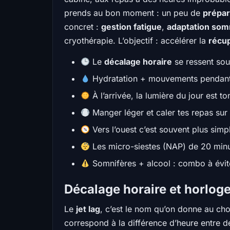
prends au bon moment : un peu de
prépar
concret :
gestion fatigue
,
adaptation som
cryothérapie. L’objectif : accélérer la
récu
Le
décalage horaire
se ressent so
Hydratation + mouvements pendant 
À l’arrivée, la lumière du jour est to
Manger léger et caler tes repas sur l
Vers l’ouest c’est souvent plus simpl
Les micro-siestes (NAP) de 20 minut
Somnifères + alcool : combo à évite
Décalage horaire et horloge
Le
jet lag
, c’est le nom qu’on donne au choc
correspond à la différence d’heure entre de